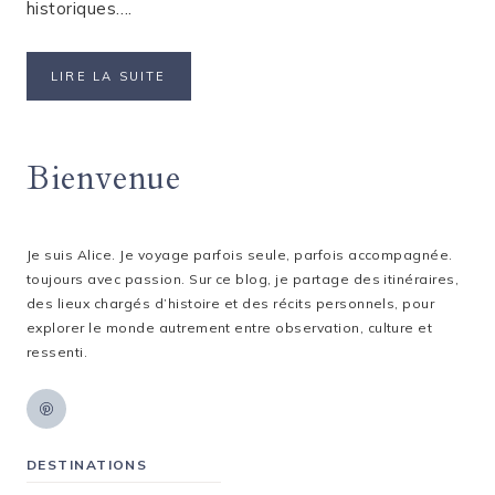
historiques….
QUE
LIRE LA SUITE
VOIR
À
AMSTERDAM
Bienvenue
EN
2
JOURS
?
Je suis Alice. Je voyage parfois seule, parfois accompagnée.
toujours avec passion. Sur ce blog, je partage des itinéraires,
des lieux chargés d’histoire et des récits personnels, pour
explorer le monde autrement entre observation, culture et
ressenti.
DESTINATIONS