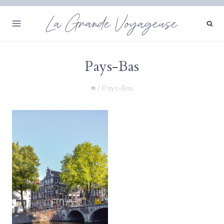
Aller
La Grande Voyageuse
au
contenu
Pays-Bas
/
Pays-Bas