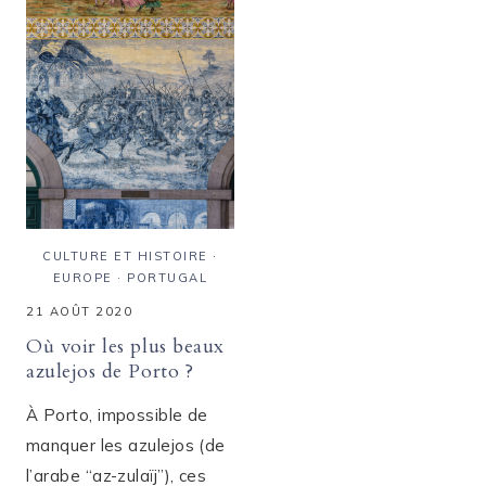
À
PAS
SINTRA
MANQUER
CULTURE ET HISTOIRE
·
EUROPE
·
PORTUGAL
21 AOÛT 2020
Où voir les plus beaux
azulejos de Porto ?
À Porto, impossible de
manquer les azulejos (de
l’arabe “az-zulaïj”), ces