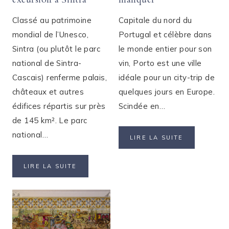
Classé au patrimoine
Capitale du nord du
mondial de l’Unesco,
Portugal et célèbre dans
Sintra (ou plutôt le parc
le monde entier pour son
national de Sintra-
vin, Porto est une ville
Cascais) renferme palais,
idéale pour un city-trip de
châteaux et autres
quelques jours en Europe.
édifices répartis sur près
Scindée en…
de 145 km². Le parc
national…
UN
LIRE LA SUITE
WEEK-
END
DEPUIS
LIRE LA SUITE
À
LISBONNE
PORTO
:
:
GUIDE
17
PRATIQUE
CHOSES
D’UNE
À
EXCURSION
NE