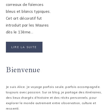
carreaux de faïences
bleus et blancs typiques.
Cet art décoratif fut
introduit par les Maures
dès le 13ème…
OÙ
LIRE LA SUITE
VOIR
LES
PLUS
Bienvenue
BEAUX
AZULEJOS
DE
PORTO
?
Je suis Alice. Je voyage parfois seule, parfois accompagnée.
toujours avec passion. Sur ce blog, je partage des itinéraires,
des lieux chargés d’histoire et des récits personnels, pour
explorer le monde autrement entre observation, culture et
ressenti.