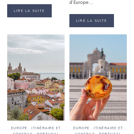
d’Europe….
PORTUGAL
LIRE LA SUITE
:
ITINÉRAIRE
LIRE LA SUITE
ITINÉRAIRE
DE
DE
4
10
JOURS
JOURS
POUR
À
VISITER
LISBONNE,
LISBONNE
PORTO
ET
LES
ALENTOURS
EUROPE
·
ITINÉRAIRE ET
EUROPE
·
ITINÉRAIRE ET
CONSEILS
·
PORTUGAL
CONSEILS
·
PORTUGAL