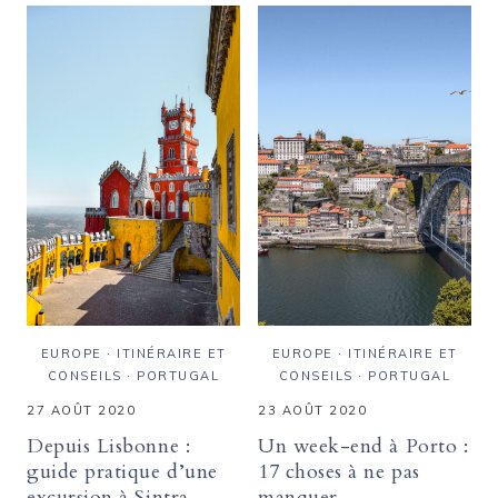
OBSERVER
MANGER
LES
LES
PLUS
MEILLEURS
BELLES
PASTÉIS
VUES
DE
SUR
NATA
LA
?
VILLE
?
EUROPE
·
ITINÉRAIRE ET
EUROPE
·
ITINÉRAIRE ET
CONSEILS
·
PORTUGAL
CONSEILS
·
PORTUGAL
27 AOÛT 2020
23 AOÛT 2020
Depuis Lisbonne :
Un week-end à Porto :
guide pratique d’une
17 choses à ne pas
excursion à Sintra
manquer