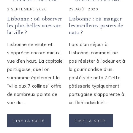
2 SEPTEMBRE 2020
29 AOÛT 2020
Lisbonne : où observer
Lisbonne : où manger
les plus belles vues sur
les meilleurs pastéis de
la ville ?
nata ?
Lisbonne se visite et
Lors d’un séjour à
s’apprécie encore mieux
Lisbonne, comment ne
vue d’en haut. La capitale
pas résister à l’odeur et à
portugaise, que l’on
la gourmandise d’un
surnomme également la
pastéis de nata ? Cette
“ville aux 7 collines” offre
pâtisserie typiquement
de nombreux points de
portugaise s’apparente à
vue du…
un flan individuel…
LISBONNE
LISBONNE
LIRE LA SUITE
LIRE LA SUITE
:
:
OÙ
OÙ