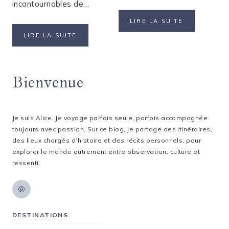
incontournables de…
ALLEMAGNE
LIRE LA SUITE
:
QUE
LIRE LA SUITE
ITINÉRAIRE
FAIRE
DE
LORS
3
D’UN
JOURS
Bienvenue
WEEK-
À
END
MUNICH
À
COLOGNE
?
Je suis Alice. Je voyage parfois seule, parfois accompagnée.
toujours avec passion. Sur ce blog, je partage des itinéraires,
des lieux chargés d’histoire et des récits personnels, pour
explorer le monde autrement entre observation, culture et
ressenti.
DESTINATIONS