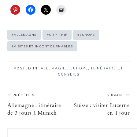
Étiquettes
#
ALLEMAGNE
#
CITY-TRIP
#
EUROPE
de
#
VISITES ET INCONTOURNABLES
la
publication :
POSTED IN:
ALLEMAGNE
,
EUROPE
,
ITINÉRAIRE ET
CONSEILS
Navigation
PRÉCÉDENT
SUIVANT
Allemagne : itinéraire
Suisse : visiter Lucerne
de
de 3 jours à Munich
en 1 jour
l’article