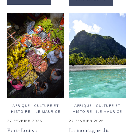
CÔTÉ
SUCRE
NATURE
À
:
L’OR
UNE
BLANC
BIODIVERSITÉ
:
ENTRE
VOYAGE
FRAGILITÉ
DANS
ET
L’HISTOIRE
RÉSILIENCE
COLONIALE
DE
L’ÎLE
MAURICE
AFRIQUE
·
CULTURE ET
AFRIQUE
·
CULTURE ET
HISTOIRE
·
ILE MAURICE
HISTOIRE
·
ILE MAURICE
27 FÉVRIER 2026
27 FÉVRIER 2026
Port-Louis :
La montagne du