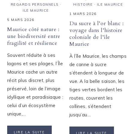
REGARDS PERSONNELS
·
HISTOIRE
·
ILE MAURICE
ILE MAURICE
1 MARS 2026
5 MARS 2026
Du sucre à l’or blanc :
Maurice côté nature :
voyage dans l’histoire
une biodiversité entre
coloniale de l’île
fragilité et résilience
Maurice
Souvent réduite à ses
À l’île Maurice, les champs
lagons et ses plages, l’Île
de canne à sucre
Maurice cache un autre
s’étendent à longueur de
récit plus discret, plus
vue. A la belle saison, les
préservé, loin de l’image
tiges vertes bordent les
idyllique et paradisiaque :
routes, couvrent les
celui d’un écosystème
collines, s’étendent
unique,…
jusqu’au…
MAURICE
LIRE LA SUITE
DU
LIRE LA SUITE