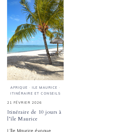
L’ÎLE
À
MAURICE
MAURICE
À
:
TRAVERS
MÉMOIRE
SA
DE
CAPITALE
L’ESCLAVAG
ET
RÉSISTANC
AFRIQUE
·
ILE MAURICE
·
ITINÉRAIRE ET CONSEILS
21 FÉVRIER 2026
Itinéraire de 10 jours à
l’île Maurice
L’île Maurice évoque