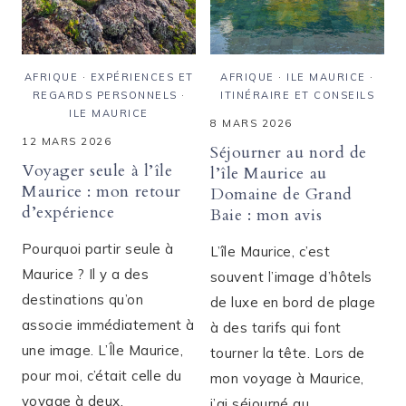
AFRIQUE
·
EXPÉRIENCES ET
AFRIQUE
·
ILE MAURICE
·
REGARDS PERSONNELS
·
ITINÉRAIRE ET CONSEILS
ILE MAURICE
8 MARS 2026
12 MARS 2026
Séjourner au nord de
Voyager seule à l’île
l’île Maurice au
Maurice : mon retour
Domaine de Grand
d’expérience
Baie : mon avis
Pourquoi partir seule à
L’île Maurice, c’est
Maurice ? Il y a des
souvent l’image d’hôtels
destinations qu’on
de luxe en bord de plage
associe immédiatement à
à des tarifs qui font
une image. L’Île Maurice,
tourner la tête. Lors de
pour moi, c’était celle du
mon voyage à Maurice,
voyage à deux,
j’ai séjourné au…