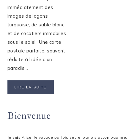
immédiatement des
images de lagons
turquoise, de sable blanc
et de cocotiers immobiles
sous le soleil. Une carte
postale parfaite, souvent
réduite à l’idée d’un
paradis…
ITINÉRAIRE
LIRE LA SUITE
DE
10
JOURS
Bienvenue
À
L’ÎLE
MAURICE
Je suis Alice. Je voyage parfois seule, parfois accompagnée.