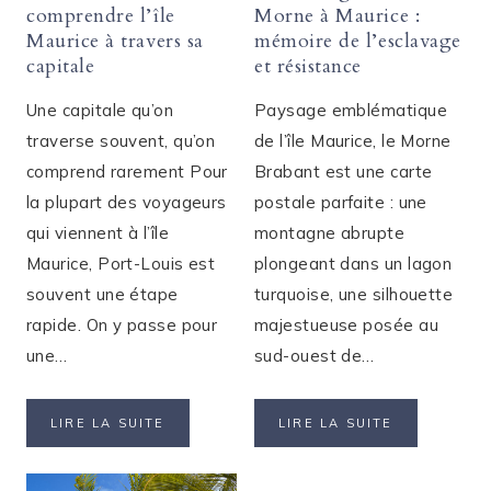
comprendre l’île
Morne à Maurice :
Maurice à travers sa
mémoire de l’esclavage
capitale
et résistance
Une capitale qu’on
Paysage emblématique
traverse souvent, qu’on
de l’île Maurice, le Morne
comprend rarement Pour
Brabant est une carte
la plupart des voyageurs
postale parfaite : une
qui viennent à l’île
montagne abrupte
Maurice, Port-Louis est
plongeant dans un lagon
souvent une étape
turquoise, une silhouette
rapide. On y passe pour
majestueuse posée au
une…
sud-ouest de…
PORT-
LA
LIRE LA SUITE
LIRE LA SUITE
LOUIS
MONTAGNE
:
DU
COMPRENDRE
MORNE