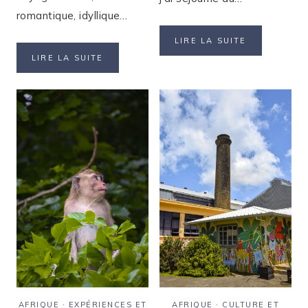
romantique, idyllique…
SÉJOURNER
LIRE LA SUITE
AU
VOYAGER
LIRE LA SUITE
NORD
SEULE
DE
À
L’ÎLE
L’ÎLE
MAURICE
MAURICE
AU
:
DOMAINE
MON
DE
RETOUR
GRAND
D’EXPÉRIENCE
BAIE
:
MON
AVIS
AFRIQUE
·
EXPÉRIENCES ET
AFRIQUE
·
CULTURE ET