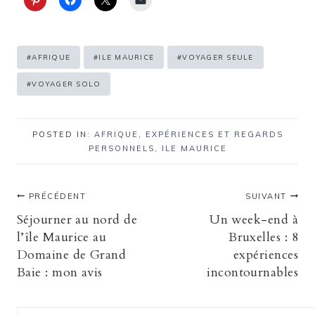
Étiquettes
#
AFRIQUE
#
ILE MAURICE
#
VOYAGER SEULE
de
#
VOYAGER SOLO
la
publication :
POSTED IN:
AFRIQUE
,
EXPÉRIENCES ET REGARDS
PERSONNELS
,
ILE MAURICE
Navigation
PRÉCÉDENT
SUIVANT
Séjourner au nord de
Un week-end à
de
l’île Maurice au
Bruxelles : 8
Domaine de Grand
expériences
l’article
Baie : mon avis
incontournables