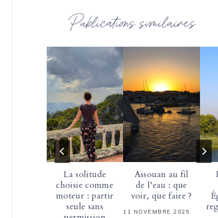
Publications similaires
La solitude
Assouan au fil
choisie comme
de l’eau : que
moteur : partir
voir, que faire ?
É
seule sans
reg
11 NOVEMBRE 2025
permission