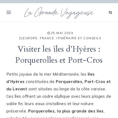
Aller
La Grande Voyageuse
au
contenu
25 MAI 2024
EUROPE
,
FRANCE
,
ITINÉRAIRE ET CONSEILS
Visiter les îles d’Hyères :
Porquerolles et Port-Cros
Petits joyaux de la mer Méditerranée, les
îles
d’Hyères
constituées de
Porquerolles, Port-Cros et
du Levant
sont situées au large de la côte varoise.
Ces îles offrent un cadre idyllique avec leurs plages de
sable fin, leurs eaux cristallines et leur nature
préservée.
Porquerolles, la plus grande des îles
,