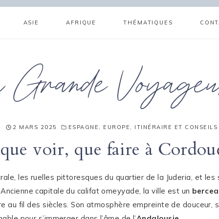
ASIE
AFRIQUE
THÉMATIQUES
CONT
a Grande Voyageu
2 MARS 2025
ESPAGNE
,
EUROPE
,
ITINÉRAIRE ET CONSEILS
que voir, que faire à Cordou
e, les ruelles pittoresques du quartier de la Juderia, et les 
Ancienne capitale du califat omeyyade, la ville est un
bercea
e au fil des siècles. Son atmosphère empreinte de douceur, sa
rnable pour s’immerger dans l’âme de l’
Andalousie
.