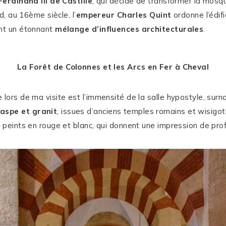
Ferdinand III de Castille
, qui décide de transformer la mosq
d, au 16ème siècle, l’
empereur Charles Quint
ordonne l’édif
ant un étonnant
mélange d’influences architecturales
.
La Forêt de Colonnes et les Arcs en Fer à Cheval
 lors de ma visite est l’immensité de la salle hypostyle, su
jaspe et granit
, issues d’anciens temples romains et wisigot
l peints en rouge et blanc, qui donnent une impression de pro