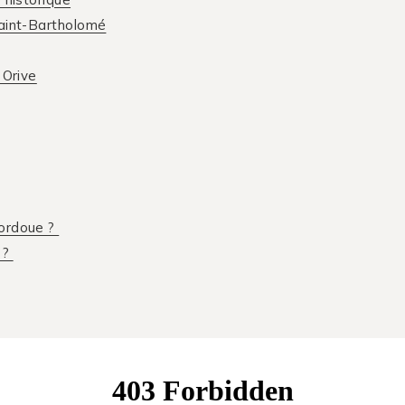
Saint-Bartholomé
 Orive
Cordoue ?
 ?