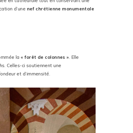
uée en cathédrale tout en conservant une
ication d’une
nef chrétienne monumentale
rnommée la
« forêt de colonnes »
. Elle
hs. Celles-ci soutiennent une
fondeur et d’immensité.