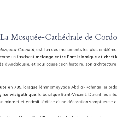
 La Mosquée-Cathédrale de Cord
Mezquita-Catedral
, est l’un des monuments les plus emblém
incarne un fascinant
mélange entre l’art islamique et chréti
sités d’Andalousie, et pour cause : son histoire, son architectu
ute en 785
, lorsque l’émir omeyyade Abd al-Rahman Ier ord
glise wisigothique
, la basilique Saint-Vincent. Durant les sièc
 minaret et enrichit l’édifice d’une décoration somptueuse et