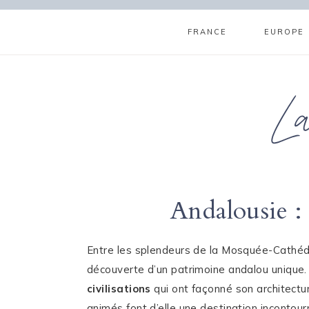
Aller
au
FRANCE
EUROPE
contenu
L
Andalousie : 
Entre les splendeurs de la Mosquée-Cathédral
découverte d’un patrimoine andalou unique. 
civilisations
qui ont façonné son architectur
animés font d’elle une destination incontou