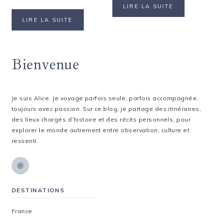
DEPUIS
LIRE LA SUITE
LJUBLJANA
SLOVÉNIE
LIRE LA SUITE
:
:
UNE
QUE
JOURNÉE
FAIRE
AU
Bienvenue
À
LAC
LJUBLJANA
DE
EN
BLED
2
JOURS
Je suis Alice. Je voyage parfois seule, parfois accompagnée.
?
toujours avec passion. Sur ce blog, je partage des itinéraires,
des lieux chargés d’histoire et des récits personnels, pour
explorer le monde autrement entre observation, culture et
ressenti.
DESTINATIONS
France