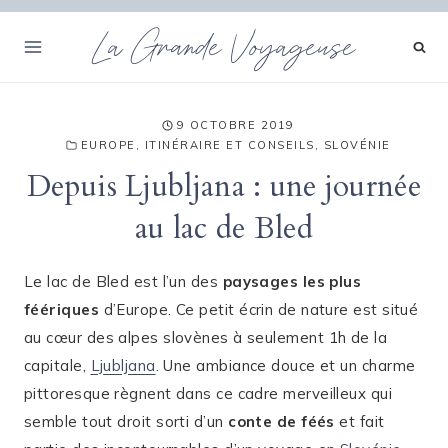
Aller
La Grande Voyageuse
au
contenu
9 OCTOBRE 2019
EUROPE
,
ITINÉRAIRE ET CONSEILS
,
SLOVÉNIE
Depuis Ljubljana : une journée
au lac de Bled
Le lac de Bled est l’un des
paysages les plus
féériques
d’Europe. Ce petit écrin de nature est situé
au cœur des alpes slovènes à seulement 1h de la
capitale,
Ljubljana
. Une ambiance douce et un charme
pittoresque règnent dans ce cadre merveilleux qui
semble tout droit sorti d’un
conte de féés
et fait