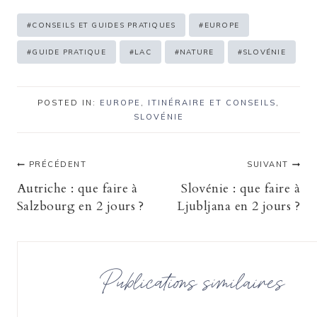
Étiquettes
#
CONSEILS ET GUIDES PRATIQUES
#
EUROPE
de
#
GUIDE PRATIQUE
#
LAC
#
NATURE
#
SLOVÉNIE
la
publication :
POSTED IN:
EUROPE
,
ITINÉRAIRE ET CONSEILS
,
SLOVÉNIE
Navigation
PRÉCÉDENT
SUIVANT
Autriche : que faire à
Slovénie : que faire à
de
Salzbourg en 2 jours ?
Ljubljana en 2 jours ?
l’article
Publications similaires