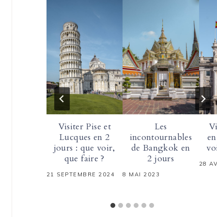
Visiter Pise et
Les
Vi
Lucques en 2
incontournables
en
jours : que voir,
de Bangkok en
vo
que faire ?
2 jours
28 A
21 SEPTEMBRE 2024
8 MAI 2023