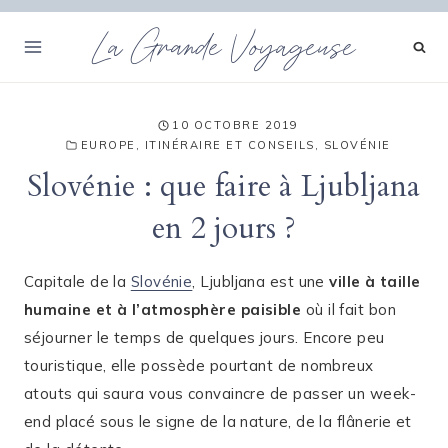
Aller
La Grande Voyageuse
au
contenu
10 OCTOBRE 2019
EUROPE
,
ITINÉRAIRE ET CONSEILS
,
SLOVÉNIE
Slovénie : que faire à Ljubljana
en 2 jours ?
Capitale de la
Slovénie
, Ljubljana est une
ville à taille
humaine et à l’atmosphère paisible
où il fait bon
séjourner le temps de quelques jours. Encore peu
touristique, elle possède pourtant de nombreux
atouts qui saura vous convaincre de passer un week-
end placé sous le signe de la nature, de la flânerie et