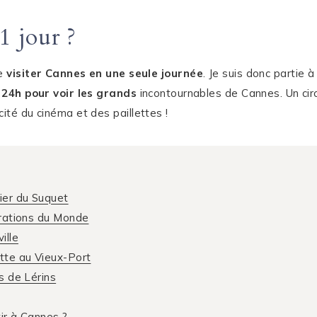
1 jour ?
de
visiter Cannes en une seule journée
. Je suis donc partie
e 24h pour voir les grands
incontournables de Cannes. Un circ
ité du cinéma et des paillettes !
ier du Suquet
orations du Monde
ille
tte au Vieux-Port
s de Lérins
ir à Cannes ?