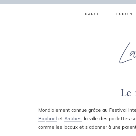
Aller
au
FRANCE
EUROPE
contenu
L
Le 
Mondialement connue grâce au Festival Int
Raphaël
et
Antibes
, la ville des paillettes
comme les locaux et s’adonner à une paren