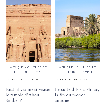
:
ÉGYPTE
RÉCIT
:
D’UNE
ENTRE
CROISIÈRE
REGARDS,
ENTRE
ATTENTES
RÊVE
ET
ET
RÉALITÉS
RÉALITÉ
AFRIQUE
·
CULTURE ET
AFRIQUE
·
CULTURE ET
HISTOIRE
·
EGYPTE
HISTOIRE
·
EGYPTE
30 NOVEMBRE 2025
27 NOVEMBRE 2025
Faut-il vraiment visiter
Le culte d’Isis à Philaé,
le temple d’Abou
la fin du monde
Simbel ?
antique