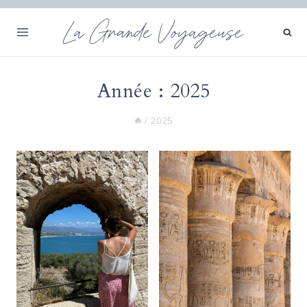
Aller
La Grande Voyageuse
au
contenu
Année : 2025
/
2025