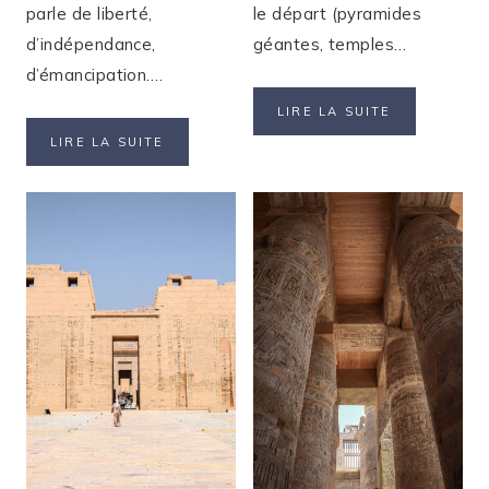
parle de liberté,
le départ (pyramides
d’indépendance,
géantes, temples…
d’émancipation….
ITINÉRAIRE
LIRE LA SUITE
COMPLET
CE
LIRE LA SUITE
DE
QUE
12
LE
JOURS
VOYAGE
POUR
SOLO
VOYAGER
DIT
EN
DE
EGYPTE
LA
FÉMINITÉ
AUJOURD’HUI