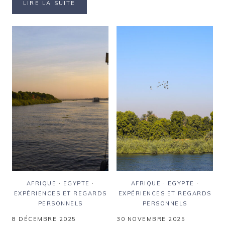
SAQQARAH
LIRE LA SUITE
LE
ET
TEMPLE
MEMPHIS
DOUBLE
:
:
LES
QUAND
ORIGINES
DEUX
DE
DIEUX
L’ÉGYPTE
SE
PHARAONIQUE
PARTAGENT
LE
MÊME
SANCTUAIR
AFRIQUE
·
EGYPTE
·
AFRIQUE
·
EGYPTE
·
EXPÉRIENCES ET REGARDS
EXPÉRIENCES ET REGARDS
PERSONNELS
PERSONNELS
8 DÉCEMBRE 2025
30 NOVEMBRE 2025