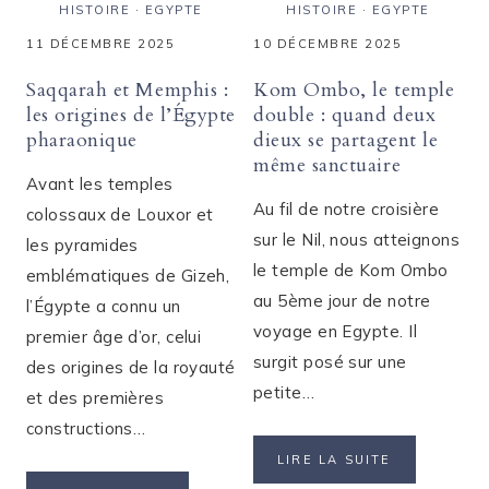
HISTOIRE
·
EGYPTE
HISTOIRE
·
EGYPTE
11 DÉCEMBRE 2025
10 DÉCEMBRE 2025
Saqqarah et Memphis :
Kom Ombo, le temple
les origines de l’Égypte
double : quand deux
pharaonique
dieux se partagent le
même sanctuaire
Avant les temples
Au fil de notre croisière
colossaux de Louxor et
sur le Nil, nous atteignons
les pyramides
le temple de Kom Ombo
emblématiques de Gizeh,
au 5ème jour de notre
l’Égypte a connu un
voyage en Egypte. Il
premier âge d’or, celui
surgit posé sur une
des origines de la royauté
petite…
et des premières
constructions…
KOM
LIRE LA SUITE
OMBO,