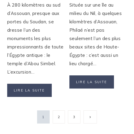
À 280 kilomètres au sud
Située sur une île au
d’Assouan, presque aux
milieu du Nil, à quelques
portes du Soudan, se
kilomètres d’Assouan,
dresse l’un des
Philaé n’est pas
monuments les plus
seulement l’un des plus
impressionnants de toute
beaux sites de Haute-
l’Égypte antique : le
Égypte : c’est aussi un
temple d’Abou Simbel.
lieu chargé…
L’excursion…
LE
LIRE LA SUITE
CULTE
FAUT-
LIRE LA SUITE
D’ISIS
IL
À
VRAIMENT
PHILAÉ,
VISITER
LA
Navigation
LE
Page
1
2
3
FIN
TEMPLE
DU
de
suivante
D’ABOU
MONDE
SIMBEL