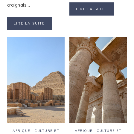
craignais…
LE
LIRE LA SUITE
TEMPLE
DE
VOYAGER
LIRE LA SUITE
KARNAK
EN
:
GROUPE
LABYRINTH
EN
DE
ÉGYPTE
PIERRES
:
ET
MON
DE
RETOUR
POUVOIR
D’EXPÉRIENCE
AFRIQUE
·
CULTURE ET
AFRIQUE
·
CULTURE ET