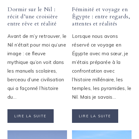
Dormir sur le Nil :
Féminité et voyage en
récit d’une croisière
Égypte : entre regards,
entre rêve et réalité
attentes et réalités
Avant de m’y retrouver, le
Lorsque nous avons
Nil n’était pour moi qu’une
réservé ce voyage en
image : ce fleuve
Égypte avec ma sœur, je
mythique qu’on voit dans
m’étais préparée à la
les manuels scolaires,
confrontation avec
berceau d’une civilisation
l’histoire millénaire, les
qui a façonné l’histoire
temples, les pyramides, le
du…
Nil. Mais je savais…
DORMIR
FÉMINITÉ
LIRE LA SUITE
LIRE LA SUITE
SUR
ET
LE
VOYAGE
NIL
EN