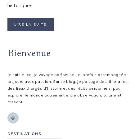
historiques….
QUE
LIRE LA SUITE
VOIR
À
AMSTERDAM
Bienvenue
EN
2
JOURS
?
Je suis Alice. Je voyage parfois seule, parfois accompagnée.
toujours avec passion. Sur ce blog, je partage des itinéraires,
des lieux chargés d’histoire et des récits personnels, pour
explorer le monde autrement entre observation, culture et
ressenti.
DESTINATIONS