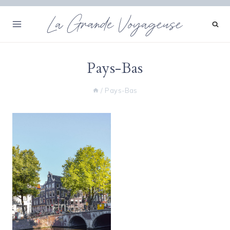
Aller
La Grande Voyageuse
au
contenu
Pays-Bas
/
Pays-Bas