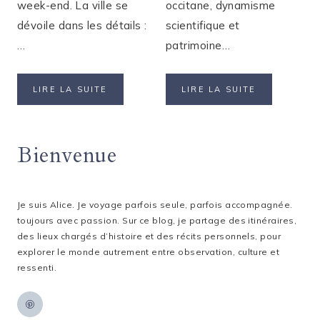
week-end. La ville se
occitane, dynamisme
dévoile dans les détails :
scientifique et
…
patrimoine…
UN
UN
LIRE LA SUITE
LIRE LA SUITE
WEEK-
WEEK-
END
END
À
À
Bienvenue
BRUXELLES
TOULOUSE
:
:
8
9
EXPÉRIENCES
LIEUX
INCONTOURNABLES
INCONTOUR
Je suis Alice. Je voyage parfois seule, parfois accompagnée.
À
toujours avec passion. Sur ce blog, je partage des itinéraires,
VISITER
des lieux chargés d’histoire et des récits personnels, pour
explorer le monde autrement entre observation, culture et
ressenti.