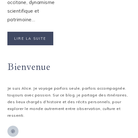
occitane, dynamisme
scientifique et
patrimoine…
UN
LIRE LA SUITE
WEEK-
END
À
Bienvenue
TOULOUSE
:
9
LIEUX
INCONTOURNABLES
Je suis Alice. Je voyage parfois seule, parfois accompagnée.
À
toujours avec passion. Sur ce blog, je partage des itinéraires,
VISITER
des lieux chargés d’histoire et des récits personnels, pour
explorer le monde autrement entre observation, culture et
ressenti.