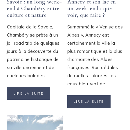
Savoie : un long week-
Annecy et son lac en
end à Chambéry entre
un week-end : que
culture et nature
voir, que faire ?
Capitale de la Savoie,
Surnommé la « Venise des
Chambéry se prête à un
Alpes », Annecy est
joli road trip de quelques
certainement la ville la
jours à la découverte du
plus romantique et la plus
patrimoine historique de
charmante des Alpes
sa ville ancienne et de
françaises. Son dédales
quelques balades…
de ruelles colorées, les
eaux bleu-vert de…
SAVOIE
LIRE LA SUITE
:
ANNECY
LIRE LA SUITE
UN
ET
LONG
SON
WEEK-
LAC
END
EN
À