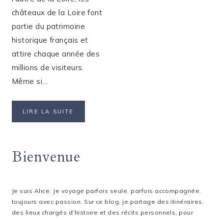
châteaux de la Loire font
partie du patrimoine
historique français et
attire chaque année des
millions de visiteurs.
Même si…
TOP
LIRE LA SUITE
8
DES
PLUS
Bienvenue
BEAUX
CHÂTEAUX
DE
LA
LOIRE
Je suis Alice. Je voyage parfois seule, parfois accompagnée.
toujours avec passion. Sur ce blog, je partage des itinéraires,
des lieux chargés d’histoire et des récits personnels, pour