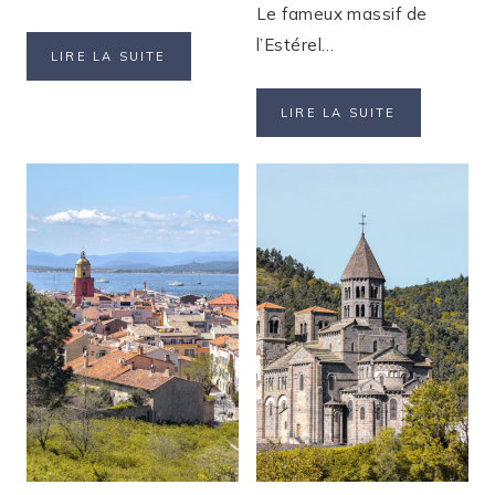
Le fameux massif de
l’Estérel…
4
LIRE LA SUITE
JOURS
POUR
3
LIRE LA SUITE
VISITER
JOURS
SIENNE
POUR
ET
VISITER
SES
SAINT-
ALENTOURS
RAPHAËL
ET
LE
MASSIF
DE
L’ESTÉREL