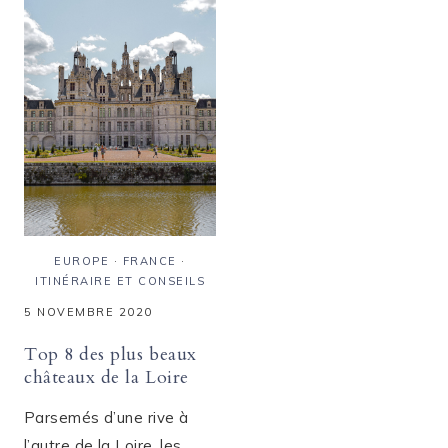
UN
CHAMBÉRY
WEEK-
ENTRE
END
CULTURE
:
ET
QUE
NATURE
VOIR,
QUE
FAIRE
?
EUROPE
·
FRANCE
·
ITINÉRAIRE ET CONSEILS
5 NOVEMBRE 2020
Top 8 des plus beaux
châteaux de la Loire
Parsemés d’une rive à
l’autre de la Loire, les