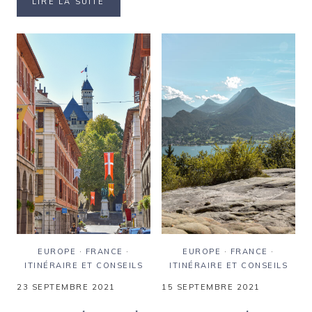
VISITER
LIRE LA SUITE
UN
LE
WEEK-
GOLFE
END
DE
D’AUTOMNE
SAINT-
DANS
TROPEZ
LE
HORS
PUY-
DES
DE-
SENTIERS
DÔME
BATTUS
EUROPE
·
FRANCE
·
EUROPE
·
FRANCE
·
ITINÉRAIRE ET CONSEILS
ITINÉRAIRE ET CONSEILS
23 SEPTEMBRE 2021
15 SEPTEMBRE 2021